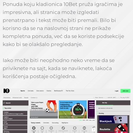
Ponuda koju kladionica 10Bet pruža igračima je
impresivna, ali stranica može izgledati
prenatrpano i tekst može biti premali. Bilo bi
korisno da se na naslovnoj strani ne prikaže
kompletna ponuda, već da se koriste podsekcije
kako bi se olakšalo pregledanje.
Iako može biti neophodno neko vreme da se
priviknete na sajt, kada se naviknete, lakoća
korišćenja postaje očigledna.