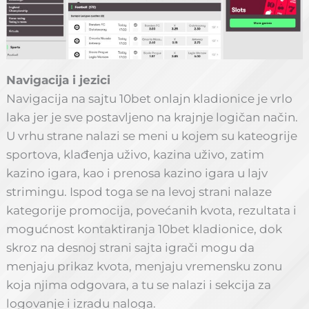
Navigacija i jezici
Navigacija na sajtu 10bet onlajn kladionice je vrlo
laka jer je sve postavljeno na krajnje logičan način.
U vrhu strane nalazi se meni u kojem su kateogrije
sportova, klađenja uživo, kazina uživo, zatim
kazino igara, kao i prenosa kazino igara u lajv
strimingu. Ispod toga se na levoj strani nalaze
kategorije promocija, povećanih kvota, rezultata i
mogućnost kontaktiranja 10bet kladionice, dok
skroz na desnoj strani sajta igrači mogu da
menjaju prikaz kvota, menjaju vremensku zonu
koja njima odgovara, a tu se nalazi i sekcija za
logovanje i izradu naloga.