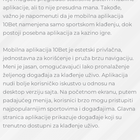
aplikacije, ali to nije presudna mana. Takođe,
važno je napomenuti da je mobilna aplikacija
10Bet namenjena samo sportskom klađenju, dok
postoji posebna aplikacija za kazino igre.
Mobilna aplikacija 10Bet je estetski privlačna,
jednostavna za korišćenje i pruža brzu navigaciju.
Meni je jasan, omogućavajući lako pronalaženje
željenog događaja za klađenje uživo. Aplikacija
nudi bolje korisničko iskustvo u odnosu na
desktop verziju sajta. Na početnom ekranu, putem
padajućeg menija, korisnici brzo mogu pristupiti
najpopularnijim sportovima i događajima. Glavna
stranica aplikacije prikazuje događaje koji su
trenutno dostupni za klađenje uživo.