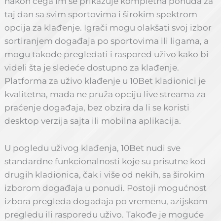
nakon čega im se prikazuje kompletna ponuda za
taj dan sa svim sportovima i širokim spektrom
opcija za klađenje. Igrači mogu olakšati svoj izbor
sortiranjem događaja po sportovima ili ligama, a
mogu takođe pregledati i raspored uživo kako bi
videli šta je sledeće dostupno za klađenje.
Platforma za uživo klađenje u 10Bet kladionici je
kvalitetna, mada ne pruža opciju live streama za
praćenje događaja, bez obzira da li se koristi
desktop verzija sajta ili mobilna aplikacija.
U pogledu uživog klađenja, 10Bet nudi sve
standardne funkcionalnosti koje su prisutne kod
drugih kladionica, čak i više od nekih, sa širokim
izborom događaja u ponudi. Postoji mogućnost
izbora pregleda događaja po vremenu, azijskom
pregledu ili rasporedu uživo. Takođe je moguće