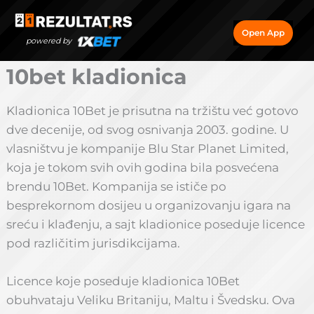
Пређи
на
Open App
садржај
10bet kladionica
Kladionica 10Bet je prisutna na tržištu već gotovo
dve decenije, od svog osnivanja 2003. godine. U
vlasništvu je kompanije Blu Star Planet Limited,
koja je tokom svih ovih godina bila posvećena
brendu 10Bet. Kompanija se ističe po
besprekornom dosijeu u organizovanju igara na
sreću i klađenju, a sajt kladionice poseduje licence
pod različitim jurisdikcijama.
Licence koje poseduje kladionica 10Bet
obuhvataju Veliku Britaniju, Maltu i Švedsku. Ova