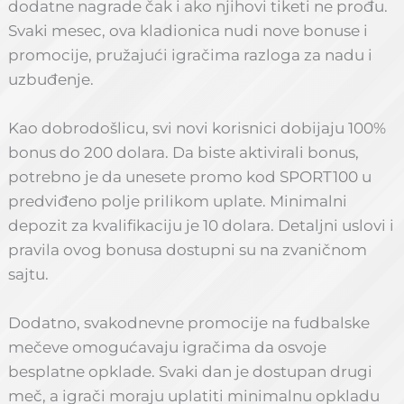
dodatne nagrade čak i ako njihovi tiketi ne prođu.
Svaki mesec, ova kladionica nudi nove bonuse i
promocije, pružajući igračima razloga za nadu i
uzbuđenje.
Kao dobrodošlicu, svi novi korisnici dobijaju 100%
bonus do 200 dolara. Da biste aktivirali bonus,
potrebno je da unesete promo kod SPORT100 u
predviđeno polje prilikom uplate. Minimalni
depozit za kvalifikaciju je 10 dolara. Detaljni uslovi i
pravila ovog bonusa dostupni su na zvaničnom
sajtu.
Dodatno, svakodnevne promocije na fudbalske
mečeve omogućavaju igračima da osvoje
besplatne opklade. Svaki dan je dostupan drugi
meč, a igrači moraju uplatiti minimalnu opkladu