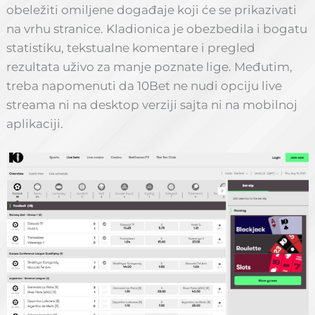
obeležiti omiljene događaje koji će se prikazivati
na vrhu stranice. Kladionica je obezbedila i bogatu
statistiku, tekstualne komentare i pregled
rezultata uživo za manje poznate lige. Međutim,
treba napomenuti da 10Bet ne nudi opciju live
streama ni na desktop verziji sajta ni na mobilnoj
aplikaciji.