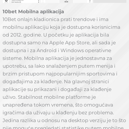
10bet Mobilna aplikacija
10Bet onlajn kladionica prati trendove i ima
mobilnu aplikaciju koja je dostupna korisnicima
od 2012. godine. U početku je aplikacija bila
dostupna samo na Apple App Store, ali sada je
dostupna i za Android i Windows operativne
sisteme. Mobilna aplikacija je jednostavna za
upotrebu, sa lako snalaženjem putem menija i
brzim pristupom najpopularnijim sportovima i
događajima za klađenje. Na glavnoj stranici
aplikacije su prikazani i događaji za klađenje
uživo. Stabilnost mobilne platforme je
unapređena tokom vremena, što omogućava
igračima da uživaju u klađenju bez problema.
Jedina razlika u odnosu na desktop verziju je to što
nije moguće pregledati statistike putem mobilne