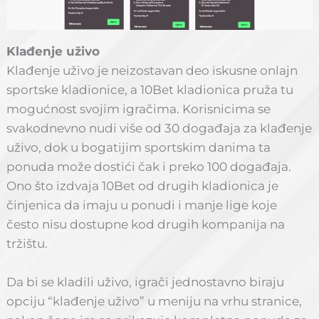
Klađenje uživo
Klađenje uživo je neizostavan deo iskusne onlajn
sportske kladionice, a 10Bet kladionica pruža tu
mogućnost svojim igračima. Korisnicima se
svakodnevno nudi više od 30 događaja za klađenje
uživo, dok u bogatijim sportskim danima ta
ponuda može dostići čak i preko 100 događaja.
Ono što izdvaja 10Bet od drugih kladionica je
činjenica da imaju u ponudi i manje lige koje
često nisu dostupne kod drugih kompanija na
tržištu.
Da bi se kladili uživo, igrači jednostavno biraju
opciju “klađenje uživo” u meniju na vrhu stranice,