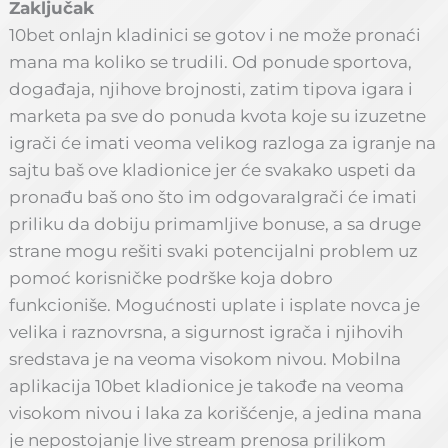
Zaključak
10bet onlajn kladinici se gotov i ne može pronaći
mana ma koliko se trudili. Od ponude sportova,
događaja, njihove brojnosti, zatim tipova igara i
marketa pa sve do ponuda kvota koje su izuzetne
igrači će imati veoma velikog razloga za igranje na
sajtu baš ove kladionice jer će svakako uspeti da
pronađu baš ono što im odgovaraIgrači će imati
priliku da dobiju primamljive bonuse, a sa druge
strane mogu rešiti svaki potencijalni problem uz
pomoć korisničke podrške koja dobro
funkcioniše. Mogućnosti uplate i isplate novca je
velika i raznovrsna, a sigurnost igrača i njihovih
sredstava je na veoma visokom nivou. Mobilna
aplikacija 10bet kladionice je takođe na veoma
visokom nivou i laka za korišćenje, a jedina mana
je nepostojanje live stream prenosa prilikom