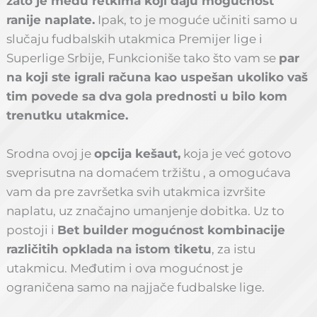
zato je među retkima koji daju mogućnost
ranije naplate.
Ipak, to je moguće učiniti samo u
slučaju fudbalskih utakmica Premijer lige i
Superlige Srbije, Funkcioniše tako što vam se
par
na koji ste igrali računa kao uspešan ukoliko vaš
tim povede sa dva gola prednosti u bilo kom
trenutku utakmice.
Srodna ovoj je
opcija kešaut,
koja je već gotovo
sveprisutna na domaćem tržištu , a omogućava
vam da pre završetka svih utakmica izvršite
naplatu, uz značajno umanjenje dobitka. Uz to
postoji i
Bet builder mogućnost kombinacije
različitih opklada na istom tiketu
, za istu
utakmicu. Međutim i ova mogućnost je
ograničena samo na najjače fudbalske lige.