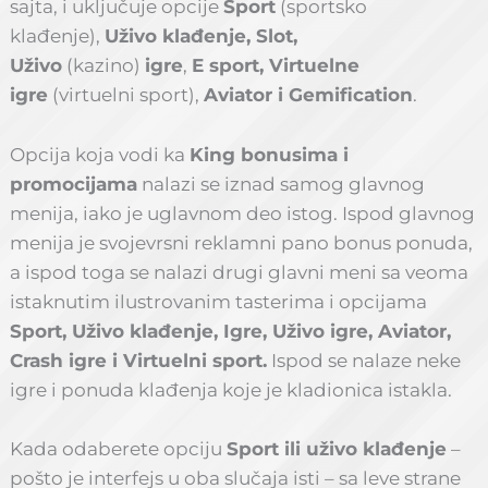
sajta, i uključuje opcije
Sport
(sportsko
klađenje),
Uživo klađenje, Slot,
Uživo
(kazino)
igre
,
E sport, Virtuelne
igre
(virtuelni sport),
Aviator i Gemification
.
Opcija koja vodi ka
King bonusima i
promocijama
nalazi se iznad samog glavnog
menija, iako je uglavnom deo istog. Ispod glavnog
menija je svojevrsni reklamni pano bonus ponuda,
a ispod toga se nalazi drugi glavni meni sa veoma
istaknutim ilustrovanim tasterima i opcijama
Sport, Uživo klađenje, Igre, Uživo igre, Aviator,
Crash igre i Virtuelni sport.
Ispod se nalaze neke
igre i ponuda klađenja koje je kladionica istakla.
Kada odaberete opciju
Sport ili uživo klađenje
–
pošto je interfejs u oba slučaja isti – sa leve strane