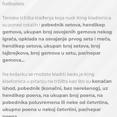
fudbalera.
Teniska tržišta klađenja koja nudi King kladionica
su pored ostalih i
pobednik setova, hendikep
gemova, ukupan broj osvojenih gemova nekog
igrača, opklada na osvajanje prvog seta i meča,
hendikep setova, ukupan broj setova, broj
tajbrejkova, broj gemova u setu, par/nepar
gemova…
Na košarku se možete kladiti kada je King
kladionica u pitanju na tržišta kao što su
konačan
ishod, pobednik (konačni, bez nerešenog), uz
hendikep poena, na ukupan broj poena, na
pobednika poluvremena ili neke od četvrtina,
ukupno poena u nekoj četvrtini, par/nepar
poena….