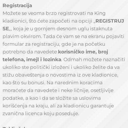
Registracija
Možete se veoma brzo registrovati na King
kladionici, što ćete započeti na opciji „
REGISTRUJ
SE
„, koja je u gornjem desnom uglu istaknuta
plavim okvirom. Tada će vam se na ekranu pojaviti
formular za registraciju, gde je na početku
potrebno da navedete
korisničko ime, broj
telefona, imejl i lozinka
. Odmah možete naznačiti
ukoliko ste politički izloženi i ukoliko želite da va
stižu obaveštenja o novostima iz ove kladionice,
kao što su bonusi. Na narednim koracima
moraćete da navedete i neke ličnije, osetljivije
podatke, a kao i da se složite sa uslovima
korišćenja na kraju, ali za kladionicu garantuje
zvanična licenca koju poseduje.