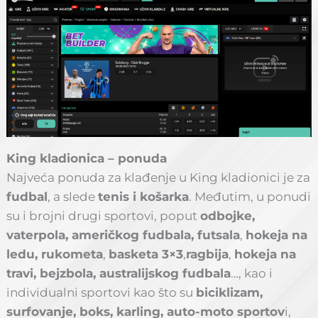
King kladionica – ponuda
Najveća ponuda za klađenje u King kladionici je za
fudbal
, a slede
tenis i košarka
. Međutim, u ponudi
su i brojni drugi sportovi, poput
odbojke,
vaterpola, američkog fudbala, futsala
,
hokeja na
ledu, rukometa
,
basketa 3×3
,
ragbija
,
hokeja na
travi, bejzbola, australijskog fudbala
…, kao i
individualni sportovi kao što su
biciklizam,
surfovanje, boks, karling, auto-moto sportov
i,