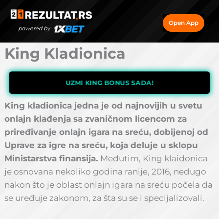
Пређи
на
Open App
садржај
King Kladionica
UZMI KING BONUS SADA!
King kladionica jedna je od najnovijih u svetu
onlajn klađenja sa zvaničnom licencom za
priređivanje onlajn igara na sreću, dobijenoj od
Uprave za igre na sreću, koja deluje u sklopu
Ministarstva finansija.
Međutim, King klaidonica
je osnovana nekoliko godina ranije, 2016, nedugo
nakon što je oblast onlajn igara na sreću počela da
se uređuje zakonom, za šta su se i specijalizovali.