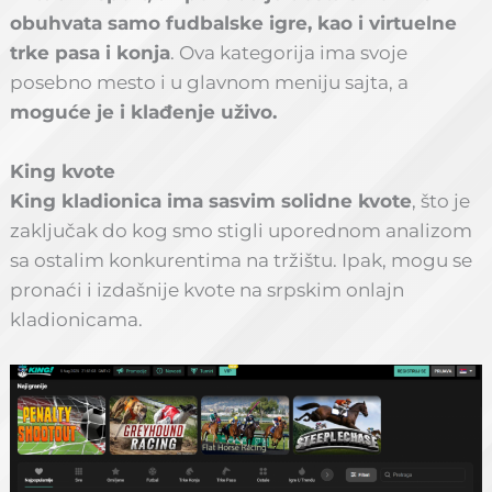
obuhvata samo fudbalske igre, kao i virtuelne
trke pasa i konja
. Ova kategorija ima svoje
posebno mesto i u glavnom meniju sajta, a
moguće je i klađenje uživo.
King kvote
King kladionica ima sasvim solidne kvote
, što je
zaključak do kog smo stigli uporednom analizom
sa ostalim konkurentima na tržištu. Ipak, mogu se
pronaći i izdašnije kvote na srpskim onlajn
kladionicama.