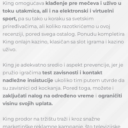
King omogućava
klađenje pre mečeva i uživo u
toku utakmica, ali i na elektronski i virtuelni
sport,
pa su tako u koraku sa svetskim
priređivačima, ali koliko razotkrićemo u ovoj
recenziji, pored svega ostalog. Ponudu kompletira
King onlajn kazino, klasičan sa slot igrama i kazino
uživo.
King je adekvatno sredio i aspekt prevencije, jer je
pružio igračima
test zavisnosti i kontakt
nadležne insistucije
ukoliko tim putem utvrde da
su zavisnici od kockanja. Pored toga, možete i
zaključati nalog na određeno vreme
i
ograničiti
visinu svojih uplata.
King prodor na tržištu traži i kroz snažne
marketinške reklamne kampanje, što televizijske