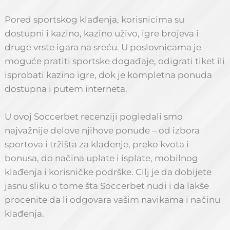
Pored sportskog klađenja, korisnicima su
dostupni i kazino, kazino uživo, igre brojeva i
druge vrste igara na sreću. U poslovnicama je
moguće pratiti sportske događaje, odigrati tiket ili
isprobati kazino igre, dok je kompletna ponuda
dostupna i putem interneta.
U ovoj Soccerbet recenziji pogledali smo
najvažnije delove njihove ponude – od izbora
sportova i tržišta za klađenje, preko kvota i
bonusa, do načina uplate i isplate, mobilnog
klađenja i korisničke podrške. Cilj je da dobijete
jasnu sliku o tome šta Soccerbet nudi i da lakše
procenite da li odgovara vašim navikama i načinu
klađenja.