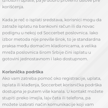
iznosom uplate, pa je dobro proveriti uslove pre
korišćenja.
Kada je reč o isplati sredstava, korisnici mogu da
zatraže isplatu na bankovni račun ili da novac
podignu u nekoj od Soccerbet poslovnica. Iako
izbor metoda nije previše širok, to je standardna
praksa među domaćim kladionicama, a velika
mreža poslovnica širom Srbije čini isplatu u
gotovini jednostavnom i lako dostupnom.
Korisnička podrška
Ako vam zatreba pomoć oko registracije, uplata,
isplata ili klađenja, Soccerbet korisnička podrška
dostupna je putem više kanala. U kontakt možete
stupiti preko imejla, lajv četa ili telefona, pa
možete izabrati način komunikacije koji vam