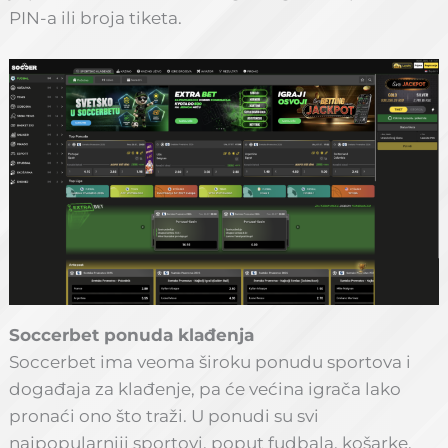
PIN-a ili broja tiketa.
Soccerbet ponuda klađenja
Soccerbet ima veoma široku ponudu sportova i
događaja za klađenje, pa će većina igrača lako
pronaći ono što traži. U ponudi su svi
najpopularniji sportovi, poput fudbala, košarke,