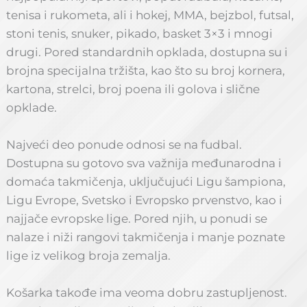
tenisa i rukometa, ali i hokej, MMA, bejzbol, futsal,
stoni tenis, snuker, pikado, basket 3×3 i mnogi
drugi. Pored standardnih opklada, dostupna su i
brojna specijalna tržišta, kao što su broj kornera,
kartona, strelci, broj poena ili golova i slične
opklade.
Najveći deo ponude odnosi se na fudbal.
Dostupna su gotovo sva važnija međunarodna i
domaća takmičenja, uključujući Ligu šampiona,
Ligu Evrope, Svetsko i Evropsko prvenstvo, kao i
najjače evropske lige. Pored njih, u ponudi se
nalaze i niži rangovi takmičenja i manje poznate
lige iz velikog broja zemalja.
Košarka takođe ima veoma dobru zastupljenost.