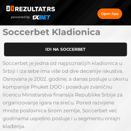
Пређи
на
Open App
садржај
Soccerbet Kladionica
IDI NA SOCCERBET
Soccerbet je jedna od najpoznatijih kladionica u
Srbiji i iza sebe ima više od dve decenije iskustva.
Osnovana je 2002. godine, a danas posluje u okviru
kompanije Phuket DOO i poseduje zvaničnu
licencu Ministarstva finansija Republike Srbije za
organizovanje igara na sreću. Pored razvijene
mreže poslovnica širom zemlje, Soccerbet već
godinama uspešno posluje i u segmentu onlajn
klađenja.